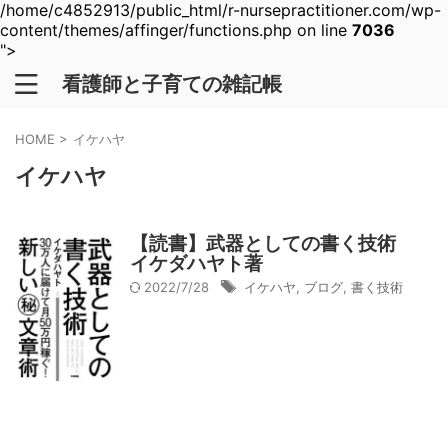
/home/c4852913/public_html/r-nursepractitioner.com/wp-
content/themes/affinger/functions.php on line
7036
">
看護師と子育ての雑記帳
HOME
>
イケハヤ
イケハヤ
【読書】武器としての書く技術
イケダハヤト著
2022/7/28
イケハヤ
,
ブログ
,
書く技術