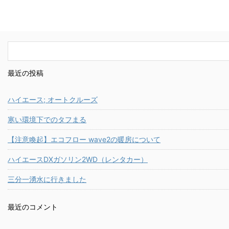
最近の投稿
ハイエース; オートクルーズ
寒い環境下でのタフまる
【注意喚起】エコフロー wave2の暖房について
ハイエースDXガソリン2WD（レンタカー）
三分一湧水に行きました
最近のコメント