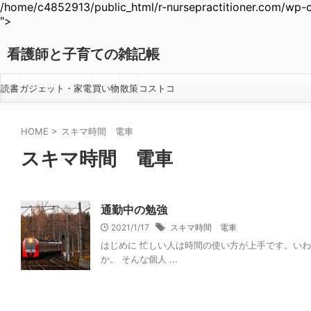
/home/c4852913/public_html/r-nursepractitioner.com/wp-c
">
看護師と子育ての雑記帳
読書
ガジェット・家電
買い物
散策
コストコ
HOME
>
スキマ時間 電車
スキマ時間 電車
通勤中の勉強
2021/1/17
スキマ時間 電車
はじめに 忙しい人は時間の使い方が上手です。い
か。 そんな個人 ...