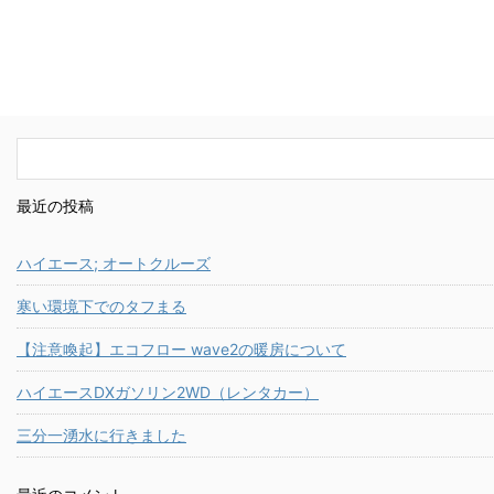
最近の投稿
ハイエース; オートクルーズ
寒い環境下でのタフまる
【注意喚起】エコフロー wave2の暖房について
ハイエースDXガソリン2WD（レンタカー）
三分一湧水に行きました