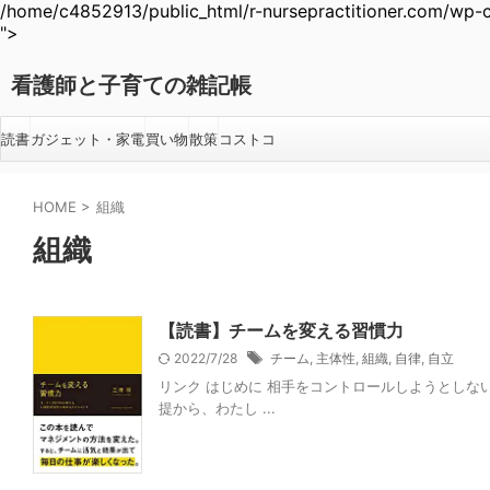
/home/c4852913/public_html/r-nursepractitioner.com/wp-c
">
看護師と子育ての雑記帳
読書
ガジェット・家電
買い物
散策
コストコ
HOME
>
組織
組織
【読書】チームを変える習慣力
2022/7/28
チーム
,
主体性
,
組織
,
自律
,
自立
リンク はじめに 相手をコントロールしようとしな
提から、わたし ...