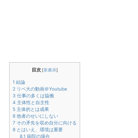
目次
[
非表示
]
1
結論
2
リベ大の動画＠Youtube
3
仕事の多くは協働
4
主体性と自主性
5
主体的とは成果
6
他者のせいにしない
7
その矛先を収め自分に向ける
8
とはいえ、環境は重要
8.1
病院の場合