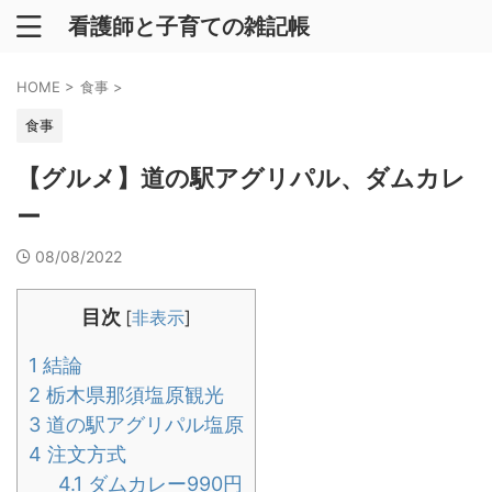
看護師と子育ての雑記帳
HOME
>
食事
>
食事
【グルメ】道の駅アグリパル、ダムカレ
ー
08/08/2022
目次
[
非表示
]
1
結論
2
栃木県那須塩原観光
3
道の駅アグリパル塩原
4
注文方式
4.1
ダムカレー990円