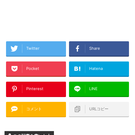
Twitter
Share
Pocket
Hatena
Pinterest
LINE
コメント
URLコピー