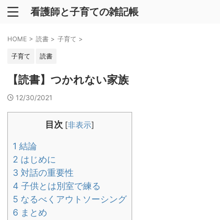
看護師と子育ての雑記帳
HOME
>
読書
>
子育て
>
子育て
読書
【読書】つかれない家族
12/30/2021
目次
[
非表示
]
1
結論
2
はじめに
3
対話の重要性
4
子供とは別室で練る
5
なるべくアウトソーシング
6
まとめ