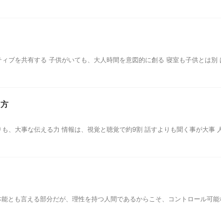
ティブを共有する 子供がいても、大人時間を意図的に創る 寝室も子供とは別
し方
りも、大事な伝える力 情報は、視覚と聴覚で約9割 話すよりも聞く事が大事
本能とも言える部分だが、理性を持つ人間であるからこそ、コントロール可能