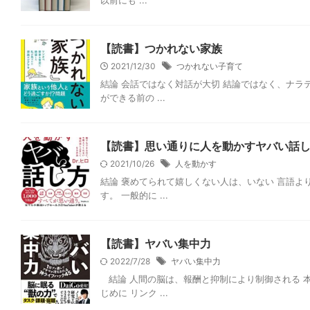
以前にも ...
【読書】つかれない家族
2021/12/30
つかれない子育て
結論 会話ではなく対話が大切 結論ではなく、ナラ
ができる前の ...
【読書】思い通りに人を動かすヤバい話
2021/10/26
人を動かす
結論 褒めてられて嬉しくない人は、いない 言語よ
す。 一般的に ...
【読書】ヤバい集中力
2022/7/28
ヤバい集中力
結論 人間の脳は、報酬と抑制により制御される 
じめに リンク ...