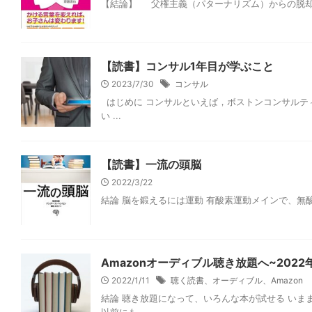
【結論】 父権主義（パターナリズム）からの脱却に
【読書】コンサル1年目が学ぶこと
2023/7/30
コンサル
はじめに コンサルといえば，ボストンコンサルテ
い ...
【読書】一流の頭脳
2022/3/22
結論 脳を鍛えるには運動 有酸素運動メインで、無酸
Amazonオーディブル聴き放題へ~2022年
2022/1/11
聴く読書、オーディブル、Amazon
結論 聴き放題になって、いろんな本が試せる いまま