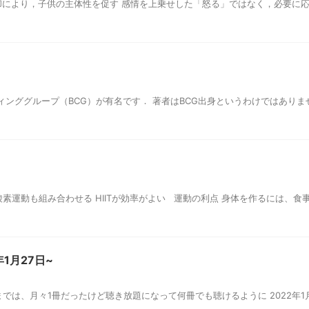
より，子供の主体性を促す 感情を上乗せした「怒る」ではなく，必要に応じて
ィンググループ（BCG）が有名です． 著者はBCG出身というわけではあり
素運動も組み合わせる HIITが効率がよい 運動の利点 身体を作るには、食事
1月27日~
では、月々1冊だったけど聴き放題になって何冊でも聴けるように 2022年1