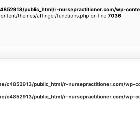
4852913/public_html/r-nursepractitioner.com/wp-content
ontent/themes/affinger/functions.php on line
7036
e/c4852913/public_html/r-nursepractitioner.com/wp-co
e/c4852913/public_html/r-nursepractitioner.com/wp-co