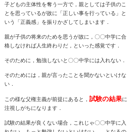
子どもの
主体性を奪う一方
で，親としては
子供のこ
とを思っているが故
に
「正しい事を行っている」
と
いう
「正義感」
を振りかざしてしまいます．
親が子供の将来のためを思うが故に，〇〇中学に合
格しなければ人生終わりだ，といった感覚です．
そのために，勉強しないと〇〇中学には入れない．
そのためには，親が言ったことを聞かないといけな
い．
試験の
結果
この様な父権主義が前提にあると，
に
注視しがちになります．
試験の結果が良くない場合，これじゃ〇〇中学に入
れない，もっと勉強しないといけない．．となるの