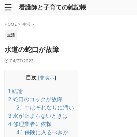
看護師と子育ての雑記帳
HOME
>
生活
>
生活
水道の蛇口が故障
04/27/2023
目次
[
非表示
]
1
結論
2
蛇口のコックが故障
2.1
中はそれなりに汚い
3
水が止まらないときは
4
修理業者に依頼
4.1
保険に入るべきか